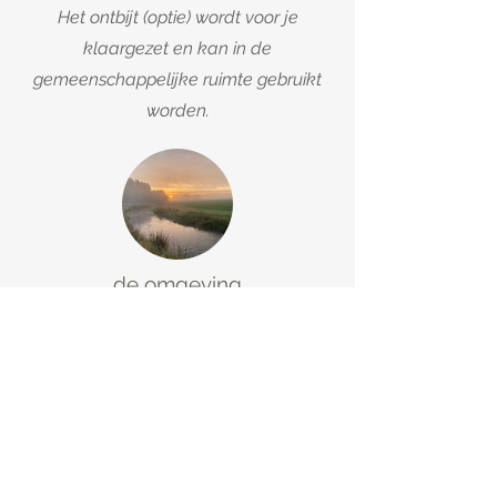
Het ontbijt (optie) wordt voor je
klaargezet en kan in de
gemeenschappelijke ruimte gebruikt
worden.
de omgeving
Onze B&B ligt midden in
natuurpark
"de groote Heide."
Een 6.000 hectare groot natuurgebied
in Brabant (Nederland) en Limburg
(Belgie)
met prachtig aangelegde
fiets- en wandelroutes en volop