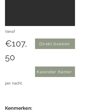
Vana
f
€107,
Direkt boeken
50
Kalender Kamer
per nacht
Kenmerken: