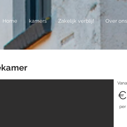
Home
kamers
Zakelijk verblijf
Over on
ekamer
Van
€
per