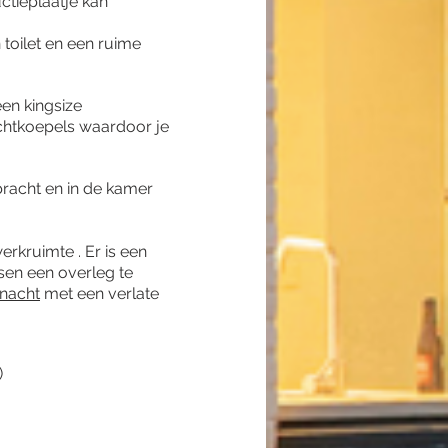
ctieplaatje kan
toilet en een ruime
een kingsize
chtkoepels waardoor je
bracht en in de kamer
rkruimte . Er is een
en een overleg te
 nacht
met een verlate
)