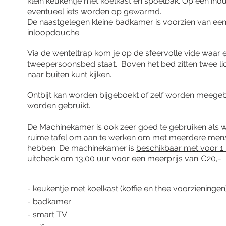
klein keukentje met koelkast en spoelbak. Op een indu
eventueel iets worden op gewarmd.
De naastgelegen kleine badkamer is voorzien van een 
inloopdouche.
Via de wenteltrap kom je op de sfeervolle vide waar 
tweepersoonsbed staat. Boven het bed zitten twee li
naar buiten kunt kijken.
Ontbijt kan worden bijgeboekt of zelf worden meege
worden gebruikt.
De Machinekamer is ook zeer goed te gebruiken als we
ruime tafel om aan te werken om met meerdere mens
hebben. De machinekamer is
beschikbaar met voor 1
uitcheck om 13;00 uur voor een meerprijs van €20,-
- keukentje met koelkast (koffie en thee voorzieningen
- badkamer
- smart TV